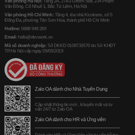
Văn phòng Hà Nội:
Tầng 2A, 27A3 Green Star, 234 Phạm
Văn Đồng, Cổ Nhuế 1, Bắc Từ Liêm, Hà Nội
Văn phòng Hồ Chí Minh:
Tầng 4, tòa nhà Kicotrans, số 5
Đống Đa, phường Tân Sơn Hòa, thành phố Hồ Chí Minh
Hotline:
0888 948 269
Email:
hello@devwork.vn
Mã số doanh nghiệp:
Số DKKD 0108733570 do Sở KHĐT
TP.Hà Nội cấp ngày 09/05/2019
Zalo OA dành cho Nhà Tuyển Dụng
Cập nhật thông tin mới , khuyến mãi và tư
vấn 24/7 từ Zalo OA
Zalo OA dành cho HR và Ứng viên
Dành cho HR và Ứng Viên cần tư vấn hỗ trợ