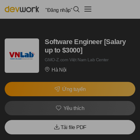
"Đăng nhập"
Software Engineer [Salary
up to $3000]
GMO-Z.com Việt Nam Lab Center
Hà Nội
Ứng tuyển
Yêu thích
Tải file PDF