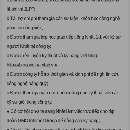
lệ phí thi JLPT;
o Tài trợ chi phí tham gia các sự kiện, khóa học công nghệ
phục vụ công việc;
o Được tham gia lớp học giao tiếp tiếng Nhật 1-1 với kỹ sư
người Nhật tại công ty;
o Được rèn luyện kỹ thuật và kỹ năng viết blog:
https://blog.vietnamlab.vn/
o Được công ty hỗ trợ thời gian và kinh phí để nghiên cứu
công nghệ hằng quý;
o Được tham gia vào các nhóm nâng cao kỹ thuật với các
kỹ sư giỏi trong công ty.
● Có cơ hội on-site sang Nhật làm việc trực tiếp cho tập
đoàn GMO Internet Group để nâng cao kỹ năng;
● Ngoài các phụ cấp on-site, team building, ăn trưa công ty