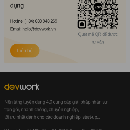
dụng
Hotline: (+84) 888 948 269
Email: hello@devwork.vn
Quét mã QR để được
tư vấn
Liên hệ
Nền tảng tuyển dụng 4.0 cung cấp giải pháp nhân sự
trọn gói, nhanh chóng, chuyên nghiệp,
tối ưu nhất dành cho các doanh nghiệp, start-up...