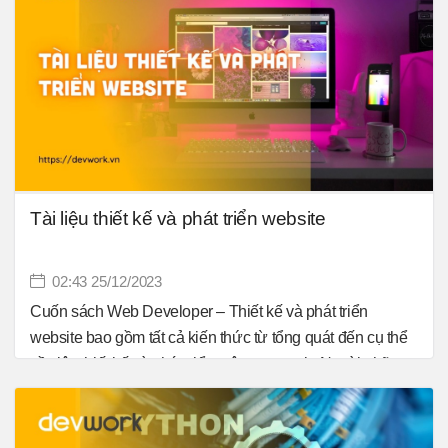
chắn các bạn sẽ cần những tài liệu học tập chất lượng.
Bài viết này, Devwork giới thiệu đến bạn bộ tài liệu lập
trình Android Tiếng Việt PDF cơ bản.
Tài liệu thiết kế và phát triển website
02:43 25/12/2023
Cuốn sách Web Developer – Thiết kế và phát triển
website bao gồm tất cả kiến thức từ tổng quát đến cụ thể
về việc thiết kế và phát triển một trang web. Ngoài những
thứ quan trọng khác phải chuẩn bị ra như domain, web
host, chiến lược phát triển, chủ đề trang web … công cụ
để xây dựng lên một trang web cũng rất quan trọng. Dưới