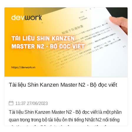
người học tiếng Nhật ở trình độ N2. Với chất lượng nội
dung và cách trình bày chuyên nghiệp, tài liệu này cung
cấp cho người học một phương pháp học hiệu quả để
tiếp cận với hệ thống kanji phức tạp.
Tài liệu Shin Kanzen Master N2 - Bộ đọc viết
11:37 27/06/2023
Tài liệu Shin Kanzen Master N2 - Bộ đọc viết là một phần
quan trọng trong bộ tài liệu ôn thi tiếng Nhật N2 nổi tiếng
và đáng tin cậy. Bộ sách này tập trung vào việc nâng cao