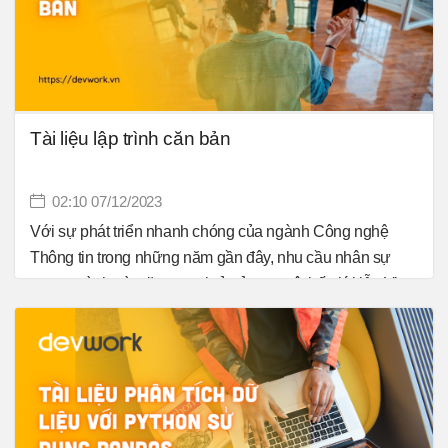
đó quá trình kiểm thử có thể phát hiện và chỉnh sửa phần
lớn các lỗi trước khi quá trình kiểm thử mới của khách
hàng bắt đầu.
Tài liệu lập trình căn bản
02:10 07/12/2023
Với sự phát triển nhanh chóng của ngành Công nghệ
Thông tin trong những năm gần đây, nhu cầu nhân sự
trong ngành này tăng mạnh ở cả quy mô thế giới lẫn Việt
Nam. Học lập trình không còn là một lựa chọn xa lạ với
nhiều thanh niên Việt Nam nữa. Cùng Devwork tìm hiểu
về lập trình căn bản nha.