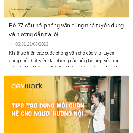
Bộ 27 câu hỏi phỏng vấn cùng nhà tuyển dụng
và hướng dẫn trả lời
03:31 21/06/2023
Khi thực hiện các cuộc phỏng vấn cho các vị trí tuyển
dụng chủ chốt, việc đặt những câu hỏi phù hợp với ứng
viên là điều không thể thiếu để đảm bảo một quyết định
tuyển dụng sáng suốt. Bởi các câu hỏi phỏng vấn là một
trong những chiến lược quan trọng để tìm ra các ứng viên
tiềm năng. 27 câu hỏi sau đây sẽ giúp nhà tuyển dụng
hiểu rõ hơn về một ứng viên trước khi đưa ra quyết định
nhận họ vào làm việc tại công ty.