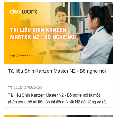
kỹ năng đọc và viết của người học thông qua việc cung
cấp các bài đọc và bài viết thực hành. Dưới đây là một
mô tả về bộ đọc viết trong Shin Kanzen Master N2.
Tài liệu Shin Kanzen Master N2 - Bộ nghe nói
11:32 27/06/2023
Tài liệu Shin Kanzen Master N2 - Bộ nghe nói là một
phần trong bộ tài liệu ôn thi tiếng Nhật N2 nổi tiếng và rất
hữu ích. Bộ sách này tập trung vào việc nâng cao kỹ năng
nghe và nói của người học thông qua việc cung cấp các