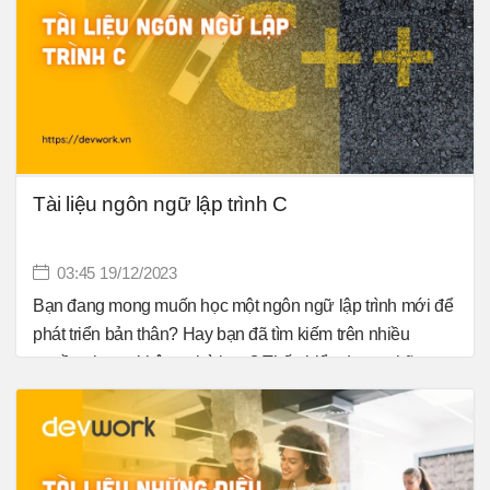
Tài liệu ngôn ngữ lập trình C
03:45 19/12/2023
Bạn đang mong muốn học một ngôn ngữ lập trình mới để
phát triển bản thân? Hay bạn đã tìm kiếm trên nhiều
nguồn nhưng không phù hợp? Thấu hiểu được những
trở ngại của những lập trình viên mới bắt đầu. Vì thế
devwork đã tổng hợp lại toàn bộ giáo trình lập trình C pdf
hoàn toàn miễn phí cho các bạn tham khảo. Trước hết,
hãy cùng tôi tìm hiểu kĩ hơn về ngôn ngữ lập trình C nhé!