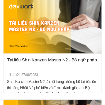
bài tập và tài liệu thực hành. Dưới đây là một mô tả về bộ
nghe nói trong Shin Kanzen Master N2.
Tài liệu Shin Kanzen Master N2 - Bộ ngữ pháp
11:24 27/06/2023
Shin Kanzen Master N2 là một trong những bộ tài liệu ôn
thi tiếng Nhật N2 phổ biến và được đánh giá cao. Bộ
sách này chú trọng vào việc ôn tập ngữ pháp và cung cấp
một gói ngữ pháp đa dạng để giúp bạn nắm vững kiến