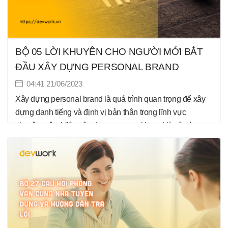
BỘ 05 LỜI KHUYÊN CHO NGƯỜI MỚI BẮT
ĐẦU XÂY DỰNG PERSONAL BRAND
04:41 21/06/2023
Xây dựng personal brand là quá trình quan trọng để xây
dựng danh tiếng và định vị bản thân trong lĩnh vực
chuyên môn. Việc xây dựng personal brand là vô cùng
quan trọng. Bởi lẽ nó mang lại rất nhiều lợi ích. Dưới đây
là 5 lời khuyên cho người mới bắt đầu xây dựng personal
brand: