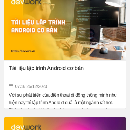
không ngừng ở đó. Sự cần thiết của C++ còn được thể
hiện ở mảng lập trình ứng dụng và web. Quan trọng và
cấp thiết là thế, điều quan trọng bạn phải là người nắm
bắt kỹ hơn về những vấn đề cơ bản đó.
Tài liệu lập trình Android cơ bản
07:16 25/12/2023
Với sự phát triển của điện thoại di động thông minh như
hiện nay thì lập trình Android quả là một ngành rất hot.
Thế nên, Android luôn thu hút được các bạn học sinh,
sinh viên và người mới học quan tâm, lựa chọn là mảng
chính để bắt đầu học IT. Trong quá trình tìm hiểu, chắc