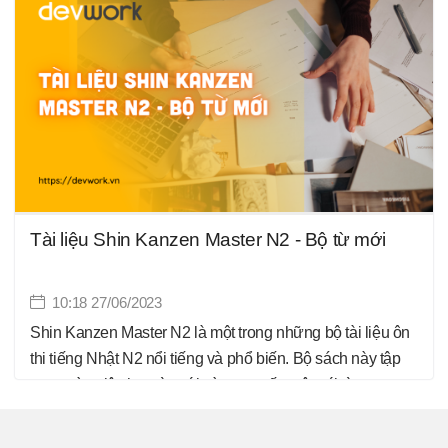
thức ngữ pháp tiếng Nhật. Dưới đây là một mô tả về gói
ngữ pháp trong Shin Kanzen Master N2.
Tài liệu Shin Kanzen Master N2 - Bộ từ mới
10:18 27/06/2023
Shin Kanzen Master N2 là một trong những bộ tài liệu ôn
thi tiếng Nhật N2 nổi tiếng và phổ biến. Bộ sách này tập
trung vào việc học từ mới và cung cấp một gói từ vựng
phong phú để bạn nắm vững kiến thức từ vựng tiếng
Nhật. Dưới đây là một mô tả về gói từ mới trong bộ tài liệu