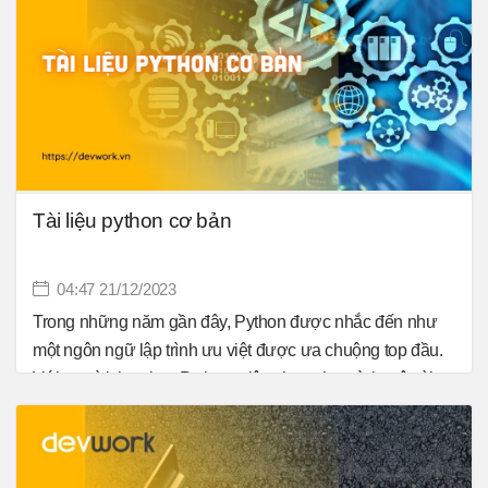
đây là những công cụ tối thiểu mà một webmaster tương
lai như bạn phải cần đến.
Tài liệu python cơ bản
04:47 21/12/2023
Trong những năm gần đây, Python được nhắc đến như
một ngôn ngữ lập trình ưu việt được ưa chuộng top đầu.
Với người theo học Python, việc chọn cho mình một tài
liệu căn bản là điều cần thiết. Tại bài viết này, Devwork.vn
xin được giới thiệu cho bạn trọn bộ giáo trình Python.
Cùng khám phá thôi nào!