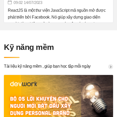
09:02 14/07/2023
ReactJS là một thư viện JavaScript mã nguồn mở được
phát triển bởi Facebook. Nó giúp xây dựng giao diện
người dùng hiệu quả và tương tác trên các ứng dụng
web đơn trang (Single Page Applications) và ứng dụng di
động. Devwork đem đến tài liệu bài tập Fullstack ReactJS
dành cho lập trình viên tham khảo và luyện tập nhé!
Kỹ năng mềm
Tài liệu kỹ năng mềm , giúp bạn học tập mỗi ngày