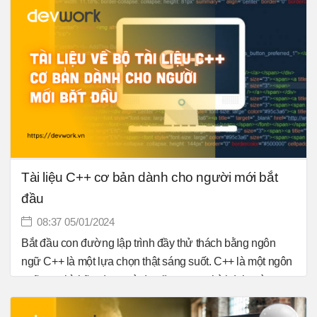
Tài liệu C++ cơ bản dành cho người mới bắt
đầu
08:37 05/01/2024
Bắt đầu con đường lập trình đầy thử thách bằng ngôn
ngữ C++ là một lựa chọn thật sáng suốt. C++ là một ngôn
ngữ cực kỳ hữu dụng và đa năng trong thời đại ngày nay.
Nó được thể hiện ở rất nhiều mảng xoay xung quanh các
vấn đề về cấu trúc dữ liệu và tối ưu code. Sự đa năng