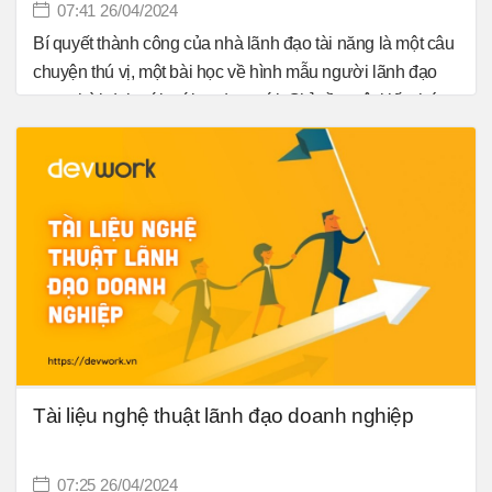
07:41 26/04/2024
mà Nhà quản lý cần xây dựng… Vậy, làm thế nào để
Bí quyết thành công của nhà lãnh đạo tài năng là một câu
khắc phục những ngộ nhận về quản lý đó và trở thành
chuyện thú vị, một bài học về hình mẫu người lãnh đạo
Nhà quản lý xuất sắc?
trong thời đại mới, với tư duy mới. Chỉ cần một kiến thức
nền tảng vững chắc và biết cách áp dụng những nguyên
tắc vàng thì bạn sẽ thành công mà không phải trông chờ
vào sự may mắn. Chính bạn mới là người tạo ra sự may
mắn và đem lại điều kỳ diệu cho tổ chức của bạn: giải
phóng mọi trở lực để phát huy cao nhất khả năng làm
việc hiệu quả, khuyến khích tư duy đột phá và tinh thần
không chùn bước trước khó khăn trong đội ngũ nhân viên
của bạn bằng những bí quyết lãnh đạo hiệu quả.
Tài liệu nghệ thuật lãnh đạo doanh nghiệp
07:25 26/04/2024