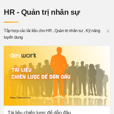
mà là cơ sở cho các chủ thể quan tâm căn cứ vào để ra
các quyết định về quản lí, đầu tư, thanh toán, phân
HR - Quản trị nhân sự
phối…;
Tập hợp các tài liệu cho HR , Quản trị nhân sự , Kỹ năng
tuyển dụng
Tài liệu chiến lược để dẫn đầu