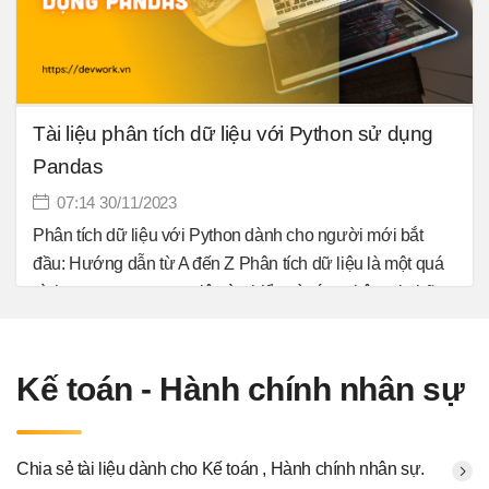
Tài liệu phân tích dữ liệu với Python sử dụng
Pandas
07:14 30/11/2023
Phân tích dữ liệu với Python dành cho người mới bắt
đầu: Hướng dẫn từ A đến Z Phân tích dữ liệu là một quá
trình quan trọng trong việc tìm hiểu và rút ra thông tin hữu
ích từ các tập dữ liệu. Với sự phát triển của khoa học dữ
liệu, phân tích dữ liệu trở thành một kỹ năng cần thiết
trong nhiều lĩnh vực, từ kinh doanh đến khoa học và công
Kế toán - Hành chính nhân sự
nghệ. Trong đó, Python là một trong những ngôn ngữ lập
trình phổ biến được sử dụng để phân tích dữ liệu.
Chia sẻ tài liệu dành cho Kế toán , Hành chính nhân sự.