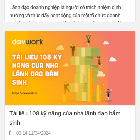
Lãnh đạo doanh nghiệp là người có trách nhiệm định
hướng và thúc đẩy hoạt động của một tổ chức doanh
nghiệp để đạt được mục tiêu và thành công trong môi
trường kinh doanh. Vai trò của lãnh đạo trong một doanh
nghiệp là rất quan trọng và có sự ảnh hưởng lớn đến sự
phát triển và thành công của tập thể, công ty. Những
người lãnh đạo không chỉ định hướng và thực hiện chiến
lược công ty mà còn giúp đội ngũ nhân viên phát triển và
đạt được mục tiêu chung. Sự lãnh đạo hiệu quả và tâm
huyết của họ đóng vai trò quyết định trong việc đánh bại
đối thủ cạnh tranh và tạo nên sự vượt trội cho doanh
nghiệp.
Tài liệu 108 kỹ năng của nhà lãnh đạo bẩm
sinh
03:14 11/04/2024