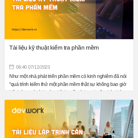
Tài liệu kỹ thuật kiểm tra phần mềm
06:40 07/12/2023
Như một nhà phát triển phần mềm có kinh nghiêm đã nói
“quá trình kiểm thử một phần mềm thật sự không bao giờ
kết thúc, quá trình này chỉ chuyển từ bạn ( một nhà phát
triển phần mềm) sang một người khác( khách hàng). Và
mỗi khi khách hàng sử dụng chương trình, thì quá trình
này lại tiếp diễn. Nhưng bằng cách áp dụng các quá trình
kiểm thử có tính chất hệ thống, những kỹ sư phần mềm
có thể kiểm định một cách hoàn chỉnh và cũng bằng cách