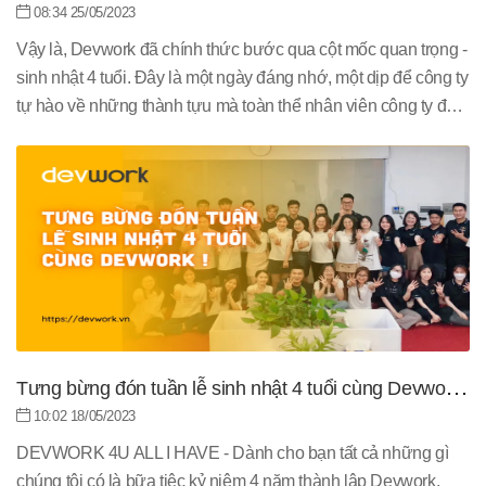
TOURNAMENT
08:34 25/05/2023
Vậy là, Devwork đã chính thức bước qua cột mốc quan trọng -
sinh nhật 4 tuổi. Đây là một ngày đáng nhớ, một dịp để công ty
tự hào về những thành tựu mà toàn thể nhân viên công ty đã
đạt được trong suốt chặng đường 4 năm qua.
Tưng bừng đón tuần lễ sinh nhật 4 tuổi cùng Devwork
!
10:02 18/05/2023
DEVWORK 4U ALL I HAVE - Dành cho bạn tất cả những gì
chúng tôi có là bữa tiệc kỷ niệm 4 năm thành lập Devwork,