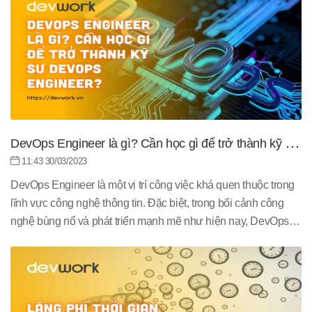
Đó là: Onsite.
DevOps Engineer là gì? Cần học gì để trở thành kỹ sư
DevOps Engineer?
11:43 30/03/2023
DevOps Engineer là một vị trí công việc khá quen thuộc trong
lĩnh vực công nghệ thông tin. Đặc biệt, trong bối cảnh công
nghệ bùng nổ và phát triển mạnh mẽ như hiện nay, DevOps
Engineer lại càng nắm giữ vai trò quan trọng tại các doanh
nghiệp. Một phần mềm được hoàn thiện và vận hành được
chính là kết quả nghiên cứu, phát triển của các kỹ sư DevOps.
Vậy họ là ai? Công việc cụ thể của họ là gì? Và cần học gì để
trở thành kỹ sư DevOps?