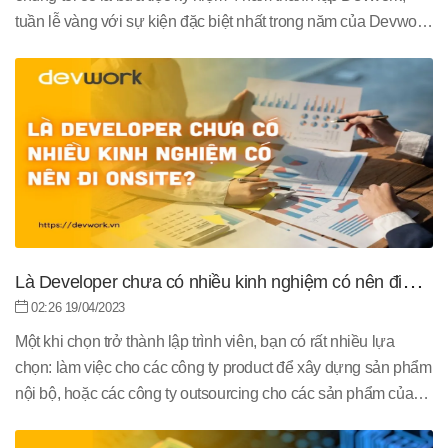
tuần lễ vàng với sự kiện đặc biệt nhất trong năm của Devwork
cùng hàng loạt những chương trình thú vị và hấp dẫn.
Là Developer chưa có nhiều kinh nghiệm có nên đi
onsite?
02:26 19/04/2023
Một khi chọn trở thành lập trình viên, bạn có rất nhiều lựa
chọn: làm việc cho các công ty product để xây dựng sản phẩm
nội bộ, hoặc các công ty outsourcing cho các sản phẩm của
đối tác. Tuy nhiên có một thuật ngữ mặc dù đã quen với các
bạn đã đi làm nhưng vẫn khá lạ so với đại đa số người mới.