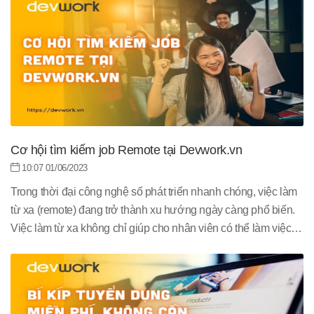
đáp ứng nhu cầu này một cách hiệu quả và tiết kiệm chi phí.
Cơ hội tìm kiếm job Remote tại Devwork.vn
10:07 01/06/2023
Trong thời đại công nghệ số phát triển nhanh chóng, việc làm
từ xa (remote) đang trở thành xu hướng ngày càng phổ biến.
Việc làm từ xa không chỉ giúp cho nhân viên có thể làm việc
linh hoạt mà còn giúp cho nhà tuyển dụng tiết kiệm chi phí và
thu hút được nhiều ứng viên tài năng từ khắp nơi trên thế giới.
Trong bài viết này, chúng ta sẽ cùng tìm hiểu về cơ hội tìm
kiếm việc làm remote tại Devwork.vn.