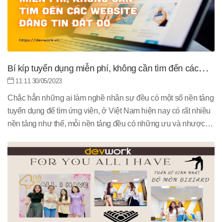
Bí kíp tuyển dụng miễn phí, không cần tìm đến các
website đăng tin đắt đỏ
11:11 30/05/2023
Chắc hẳn những ai làm nghề nhân sự đều có một số nền tảng
tuyển dụng để tìm ứng viên, ở Việt Nam hiện nay có rất nhiều
nền tảng như thế, mỗi nền tảng đều có những ưu và nhược
điểm nhất định. Cùng tìm hiểu một số bí kíp tuyển dụng miễn
phí mà không cần tìm đến những website đăng tin đắt đỏ!