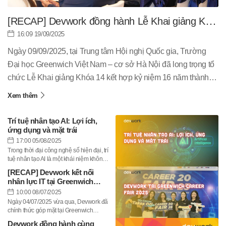
[RECAP] Devwork đồng hành Lễ Khai giảng K14
Greenwich Việt Nam
16:09 19/09/2025
Ngày 09/09/2025, tại Trung tâm Hội nghị Quốc gia, Trường
Đại học Greenwich Việt Nam – cơ sở Hà Nội đã long trọng tổ
chức Lễ Khai giảng Khóa 14 kết hợp kỷ niệm 16 năm thành
lập. Đây là sự kiện đánh dấu một khởi đầu quan trọng cho
Xem thêm
hàng nghìn tân sinh viên, mở ra hành trình học tập và phát
triển mới....
Trí tuệ nhân tạo AI: Lợi ích,
ứng dụng và mặt trái
17:00 05/08/2025
Trong thời đại công nghệ số hiện đại, trí
tuệ nhân tạo AI là một khái niệm không
còn xa lạ. Từ việc hỗ trợ các công việc
[RECAP] Devwork kết nối
hàng ngày cho đến giải quyết những
nhân lực IT tại Greenwich
công việc phức tạp, trí tuệ nhân tạo
Career Fair 2025
10:00 08/07/2025
đang dần hiện diện ở mọi ngóc ngách
cuộc sống. Vậy AI thực sự là gì? Bài viết
Ngày 04/07/2025 vừa qua, Devwork đã
này Devwork sẽ cung cấp một cái nhìn
chính thức góp mặt tại Greenwich
tổng quan về AI và những ứng dụng tiêu
Vietnam Career Fair 2025 – một sự kiện
Devwork đồng hành cùng