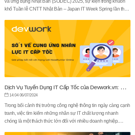
và ứng dụng Nhật Bản (SODEC) 2025, sự kiện trong khuôn
khổ Tuần lễ CNTT Nhật Bản – Japan IT Week Spring lần thứ
34, diễn ra từ 23 - 25/04/2025 tại Tokyo Big Sight, Tokyo, Nhật
Bản. Tham gia SODEC 2025 không chỉ là một sự kiện đơn
thuần mà còn thể hiện một bước tiến chiến lược của Devwork
trong việc khẳng định vị thế trên thị trường quốc tế, đặc biệt là
thị trường Nhật Bản đầy tiềm năng.
Dịch Vụ Tuyển Dụng IT Cấp Tốc của Devwork.vn: Giải
Pháp Tuyển Dụng IT Cho Doanh Nghiệp
14:04 06/07/2024
Trong bối cảnh thị trường công nghệ thông tin ngày càng cạnh
tranh, việc tìm kiếm những nhân sự IT chất lượng nhanh
chóng là một thách thức lớn đối với nhiều doanh nghiệp.
Devwork.vn tự hào mang đến giải pháp tuyển dụng IT cấp tốc,