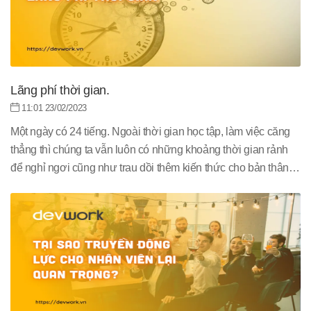
Lãng phí thời gian.
11:01 23/02/2023
Một ngày có 24 tiếng. Ngoài thời gian học tập, làm việc căng
thẳng thì chúng ta vẫn luôn có những khoảng thời gian rảnh
để nghỉ ngơi cũng như trau dồi thêm kiến thức cho bản thân.
Tuy nhiên, hiện nay, ít ai sử dụng thời gian rảnh một cách hợp
lý. Đa số đều bị cuốn vào những việc không đáng mà không
biết rằng mình đang lãng phí thời gian. Vậy bạn có đang lãng
phí thời gian không?