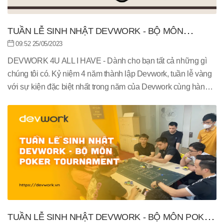
TUẦN LỄ SINH NHẬT DEVWORK - BỘ MÔN
BILLIARD TOURNAMENT CHAMPIONS
09:52 25/05/2023
DEVWORK 4U ALL I HAVE - Dành cho bạn tất cả những gì
chúng tôi có. Kỷ niệm 4 năm thành lập Devwork, tuần lễ vàng
với sự kiện đặc biệt nhất trong năm của Devwork cùng hàng
loạt những chương trình thú vị và hấp dẫn.
TUẦN LỄ SINH NHẬT DEVWORK - BỘ MÔN POKER