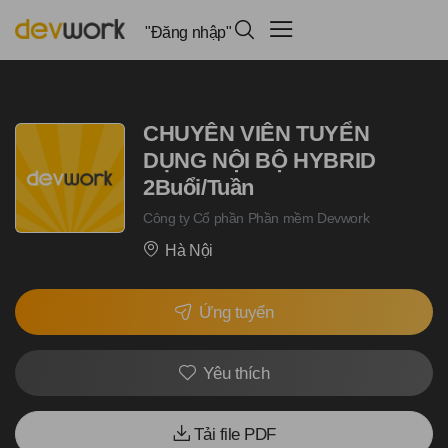
"Đăng nhập"
CHUYÊN VIÊN TUYỂN
DỤNG NỘI BỘ HYBRID
2Buổi/Tuần
Công ty Cổ phần Phần mềm Devwork
Hà Nội
Ứng tuyển
Yêu thích
Tải file PDF