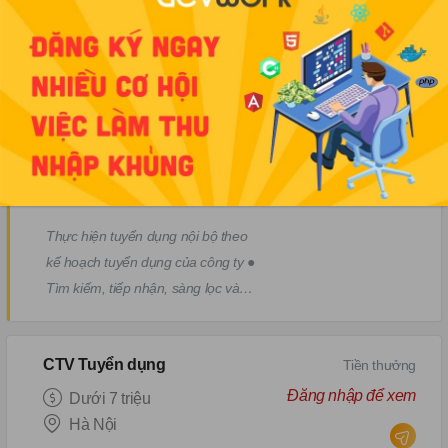
Việc làm cùng kỹ năng
Teamleader Tuyển dụng IT thị trường Nhật
Tiền thưởng
Đăng nhập để xem
10-20 triệu
Hà Nội
HR
Thực hiện tuyển dụng nội bộ theo
kế hoạch tuyển dụng của công ty ●
Tìm kiếm, tiếp nhận, sàng lọc và
kiểm tra hồ sơ ứng viên ● Trao đổi,
sắp xếp lịch phỏng vấn ● Follow
CTV Tuyển dụng
Tiền thưởng
quy trình ứng viên từ nhận CV đến
thông báo kết quả phỏng vấn. ●
Đăng nhập để xem
Dưới 7 triệu
Tham gia xây dựng, triển khai, thực
Hà Nội
hiện các chương trình truyên thông,