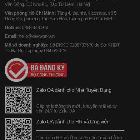
Văn Đồng, Cổ Nhuế 1, Bắc Từ Liêm, Hà Nội
Văn phòng Hồ Chí Minh:
Tầng 4, tòa nhà Kicotrans, số 5
Đống Đa, phường Tân Sơn Hòa, thành phố Hồ Chí Minh
Hotline:
0888 948 269
Email:
hello@devwork.vn
Mã số doanh nghiệp:
Số DKKD 0108733570 do Sở KHĐT
TP.Hà Nội cấp ngày 09/05/2019
Zalo OA dành cho Nhà Tuyển Dụng
Cập nhật thông tin mới , khuyến mãi và tư
vấn 24/7 từ Zalo OA
Zalo OA dành cho HR và Ứng viên
Dành cho HR và Ứng Viên cần tư vấn hỗ trợ