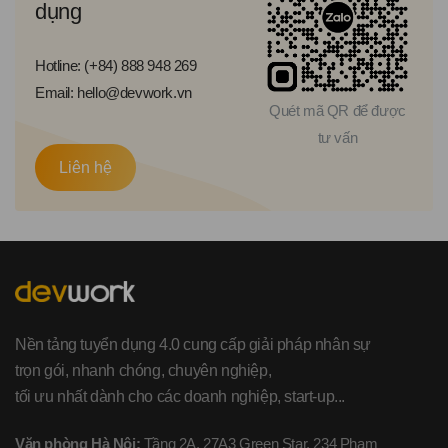
dụng
Hotline: (+84) 888 948 269
Email: hello@devwork.vn
Quét mã QR để được
tư vấn
Liên hệ
Nền tảng tuyển dụng 4.0 cung cấp giải pháp nhân sự
trọn gói, nhanh chóng, chuyên nghiệp,
tối ưu nhất dành cho các doanh nghiệp, start-up...
Văn phòng Hà Nội:
Tầng 2A, 27A3 Green Star, 234 Phạm