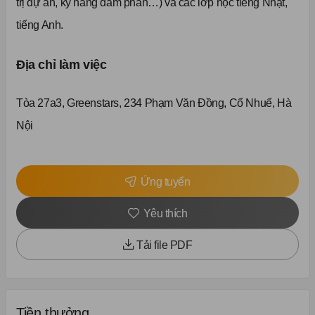
trị dự án, kỹ năng đàm phán…) và các lớp học tiếng Nhật,
tiếng Anh.
Địa chỉ làm việc
Tòa 27a3, Greenstars, 234 Phạm Văn Đồng, Cổ Nhuế, Hà
Nội
Ứng tuyển
Yêu thích
Tải file PDF
Tiền thưởng