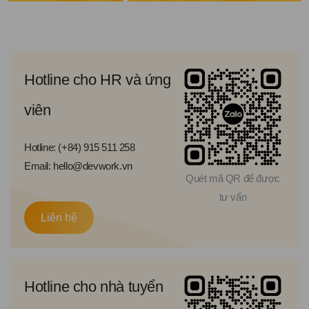
Hotline cho HR và ứng
viên
Hotline: (+84) 915 511 258
Email: hello@devwork.vn
Quét mã QR để được
tư vấn
Liên hệ
Hotline cho nhà tuyển