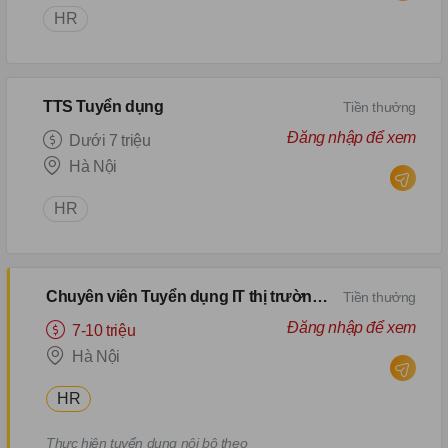
HR
xây dựng thương hiệu tuyển dụng.
● Hỗ trợ các công việc khác của bộ
phận nhân sự theo yêu cầu của
cấp trên.
TTS Tuyển dụng
Tiền thưởng
Đăng nhập để xem
Dưới 7 triệu
Hà Nội
HR
Chuyên viên Tuyển dụng IT thị trường Nhật
Tiền thưởng
Đăng nhập để xem
7-10 triệu
Hà Nội
HR
Thực hiện tuyển dụng nội bộ theo