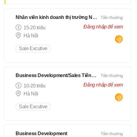
- Tìm kiếm, khai thác khách
hàng mới và xây dựng mối quan
Nhân viên kinh doanh thị trường Nhật
Tiền thưởng
hệ với khách hàng hiện tại - Phối
hợp với đội ngũ nội bộ
Đăng nhập để xem
15-20 triệu
Hà Nội
Sale Excutive
Business Development/Sales Tiếng Anh
Tiền thưởng
Đăng nhập để xem
10-20 triệu
Hà Nội
Sale Excutive
Business Development
Tiền thưởng