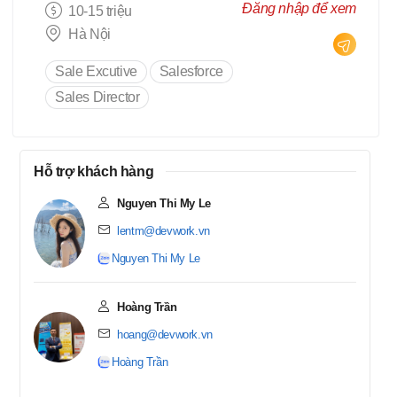
Đăng nhập để xem
10-15 triệu
Hà Nội
Sale Excutive
Salesforce
Sales Director
Hỗ trợ khách hàng
Nguyen Thi My Le
lentm@devwork.vn
Nguyen Thi My Le
Hoàng Trần
hoang@devwork.vn
Hoàng Trần