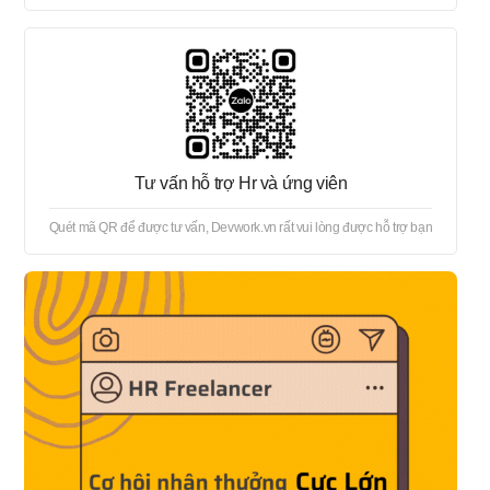
Tư vấn hỗ trợ Hr và ứng viên
Quét mã QR để được tư vấn, Devwork.vn rất vui lòng được hỗ trợ bạn