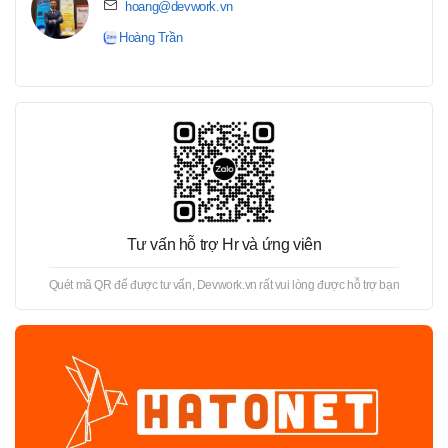
hoang@devwork.vn
Hoàng Trần
Tư vấn hỗ trợ Hr và ứng viên
Quét mã QR để được tư vấn, Devwork.vn rất vui lòng được hỗ trợ bạn