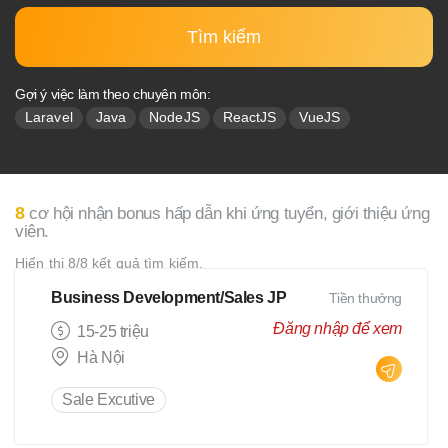
Tìm kiếm
Gợi ý việc làm theo chuyên môn:
Laravel
Java
NodeJS
ReactJS
VueJS
8
cơ hội nhận bonus hấp dẫn khi ứng tuyển, giới thiệu ứng
viên.
Hiển thị 8/8 kết quả tìm kiếm.
Business Development/Sales JP
Tiền thưởng
Đăng nhập để xem
15-25 triệu
Hà Nội
Sale Excutive