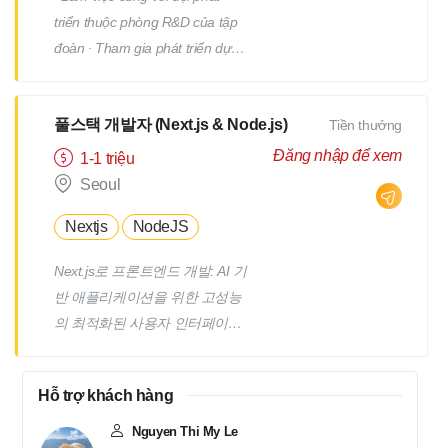
triển thuộc phòng R&D của tập
đoàn ∙ Tham gia phát triển dự
án của tập đoàn GMO Internet ∙
Trao đổi với khách hàng về
풀스택 개발자 (Next.js & Node.js)
Tiền thưởng
Spec, confirm trong quá trình
phát triển dự án; ∙ Phối hợp với
Đăng nhập để xem
1-1 triệu
các thành viên trong team để
Seoul
thiết kế, triển khai, tối ưu; những
Nextjs
NodeJS
chức năng của sản phẩm. ∙ Có
cơ hội sang Nhật training tại tập
Next.js로 프론트엔드 개발: AI 기
đoàn GMO Internet Group
반 애플리케이션을 위한 고성능
(Tokyo hoặc Osaka).
의 최적화된 사용자 인터페이스
(UI) 구축 Node.js로 백엔드 개발:
API 설계, AI 데이터 처리 시스템
Hỗ trợ khách hàng
구축 및 프론트엔드와의 통합 AI
시스템 웹 통합: Data Scientist
Nguyen Thi My Le