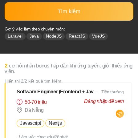
Tìm kiếm
Gợi ý việc làm theo chuyên môn:
Laravel
Java
NodeJS
ReactJS
VueJS
2
cơ hội nhận bonus hấp dẫn khi ứng tuyển, giới thiệu ứng
viên.
Hiển thị 2/2 kết quả tìm kiếm.
Software Engineer (Frontend + Javascript) [Salary up to $3000]
Tiền thưởng
Đăng nhập để xem
50-70 triệu
Đà Nẵng
Javascript
Nextjs
∙ Làm việc cùng với đội phát