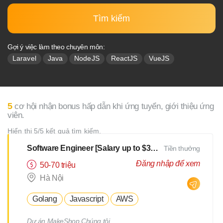
Tìm kiếm
Gợi ý việc làm theo chuyên môn:
Laravel
Java
NodeJS
ReactJS
VueJS
5
cơ hội nhận bonus hấp dẫn khi ứng tuyển, giới thiệu ứng
viên.
Hiển thị 5/5 kết quả tìm kiếm.
Software Engineer [Salary up to $3000]
Tiền thưởng
Đăng nhập để xem
50-70 triệu
Hà Nội
Golang
Javascript
AWS
Dự án MakeShop Chúng tôi