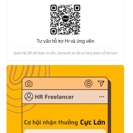
Tư vấn hỗ trợ Hr và ứng viên
Quét mã QR để được tư vấn, Devwork.vn rất vui lòng được hỗ trợ bạn