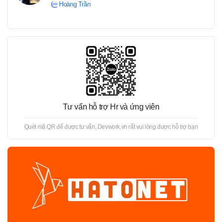
Hoàng Trần
Tư vấn hỗ trợ Hr và ứng viên
Quét mã QR để được tư vấn, Devwork.vn rất vui lòng được hỗ trợ bạn