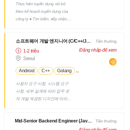
Thực hiện tuyển dụng nội bộ
giữa ứng dụng và dịch vụ bên
theo kế hoạch tuyển dụng của
ngoài. ● Lắng nghe và tiếp nhận
công ty ● Tìm kiếm, tiếp nhận,
phản hồi để cải thiện và đáp
sàng lọc và kiểm tra hồ sơ ứng
ứng nhu cầu qua việc phát triển
viên ● Trao đổi, sắp xếp lịch
API. ● Cộng tác cùng đội ngũ để
소프트웨어 개발 엔지니어 (C/C++/Java/Golang/Android/iOS)
Tiền thưởng
phỏng vấn ● Follow quy trình
cung cấp giải pháp giá trị gia
ứng viên từ nhận CV đến thông
tăng cho người dùng thông qua
Đăng nhập để xem
1-2 triệu
báo kết quả phỏng vấn. Tiếp
API. ● Có cơ hội sang Nhật
Seoul
đón nhân viên mới ● Xây dựng
training tại tập đoàn GMO
Android
C++
Golang
...
và phát triển nguồn ứng viên ●
Internet Group (Tokyo hoặc
Tham gia xây dựng, triển khai,
Osaka).
사용자 요구 사항, 시스템 요구
thực hiện các chương trình
사항, 세부 설계에 따라 업무 로
truyên thông, xây dựng thương
직 개발 제공된 디자인에 따라 UI
hiệu tuyển dụng. ● Hỗ trợ các
개발 팀원들과 협력하여 시스템
công việc khác của bộ phận
기능 통합 작업 수행 품질 관리
nhân sự theo yêu cầu của cấp
Mid-Senior Backend Engineer (Java, Golang)
Tiền thưởng
부서와 협력하여 시스템 품질 보
trên
장
Đăng nhập để xem