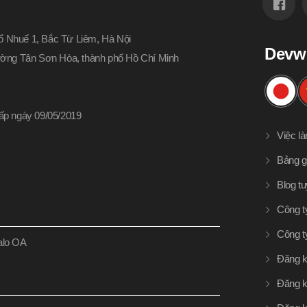
 Nhuế 1, Bắc Từ Liêm, Hà Nội
Devw
hường Tân Sơn Hòa, thành phố Hồ Chí Minh
p ngày 09/05/2019
Việc l
Bảng g
Blog t
Công t
Công t
Zalo OA
Đăng k
Đăng k