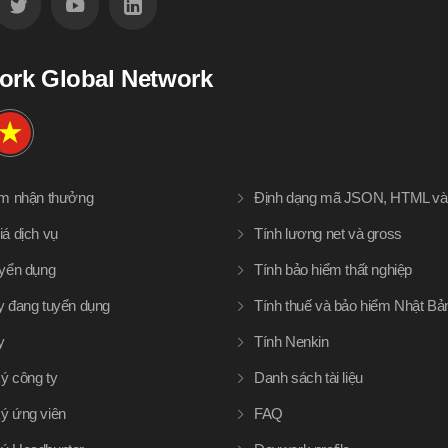
ork Global Network
àm nhận thưởng
Định dạng mã JSON, HTML v
iá dịch vụ
Tính lương net và gross
uyển dụng
Tính bảo hiểm thất nghiệp
y đang tuyển dụng
Tính thuế và bảo hiểm Nhật Bả
y
Tính Nenkin
ý công ty
Danh sách tài liệu
ý ứng viên
FAQ