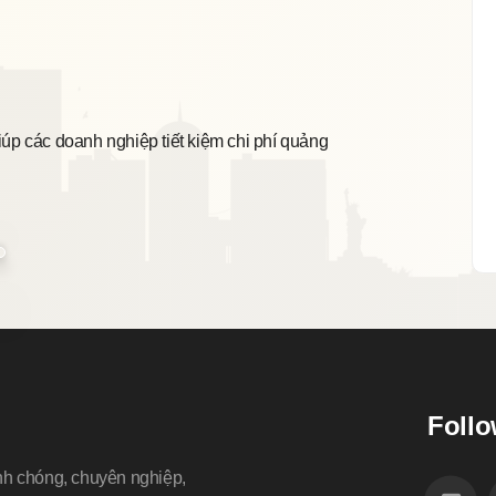
Sẵn
iúp các doanh nghiệp tiết kiệm chi phí quảng
Chúng
tiết 
Follo
nh chóng, chuyên nghiệp,