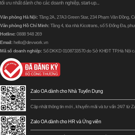
tối ưu nhất dành cho các doanh nghiệp, start-up...
Văn phòng Hà Nội:
Tầng 2A, 27A3 Green Star, 234 Phạm Văn Đồng, Cổ
Văn phòng Hồ Chí Minh:
Tầng 4, tòa nhà Kicotrans, số 5 Đống Đa, p
Hotline:
0888 948 269
Email:
hello@devwork.vn
Mã số doanh nghiệp:
Số DKKD 0108733570 do Sở KHĐT TP.Hà Nội cấ
Zalo OA dành cho Nhà Tuyển Dụng
Cập nhật thông tin mới , khuyến mãi và tư vấn 24/7 từ 
Zalo OA dành cho HR và Ứng viên