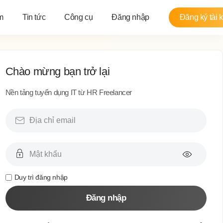
m
Tin tức
Công cụ
Đăng nhập
Đăng ký tài 
Chào mừng bạn trở lại
Nền tảng tuyển dụng IT từ HR Freelancer
Duy trì đăng nhập
Đăng nhập