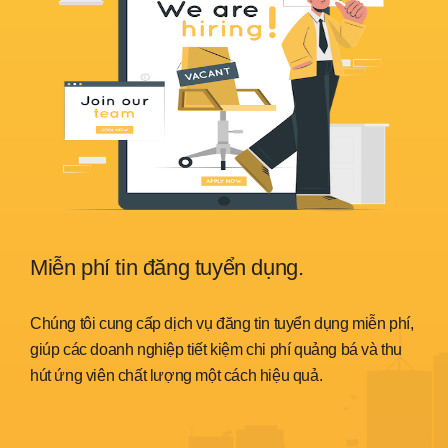
Miễn phí tin đăng tuyển dụng.
Sẵ
nh
Chúng tôi cung cấp dịch vụ đăng tin tuyển dụng miễn phí,
Chún
trình
giúp các doanh nghiệp tiết kiệm chi phí quảng bá và thu
đáp 
hút ứng viên chất lượng một cách hiệu quả.
thời