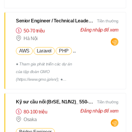
xây dựng, triển khai, thực hiện
các chương trình truyên thông,
xây dựng thương hiệu tuyển
Senior Engineer / Technical Leader - N2 Tiếng Nhật - Lương upto $3000
Tiền thưởng
dụng. - Tham gia vào việc phát
Đăng nhập để xem
50-70 triệu
triển, quản lý đội ngũ Hr
Hà Nội
Freelance của Devwork
AWS
Laravel
PHP
...
● Tham gia phát triển các dự án
của tập đoàn GMO
(https://www.gmo.jp/en/); ●
Tham gia phát triển các dự án
của tập đoàn GMO; ● Làm việc
Kỹ sư cầu nối (BrSE, N1/N2)_ 550-750Man
Tiền thưởng
cùng với đội phát triển thuộc
phòng R&D của tập đoàn; ●
Đăng nhập để xem
80-100 triệu
Phối hợp với các thành viên
Osaka
trong team để thiết kế, triển
Bridge Engineer