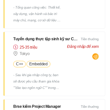
- Tổng quan công việc: Thiết kế,
xây dựng, vận hành và bảo trì
máy chủ, mạng, cơ sở dữ liệu /
Công việc hỗ trợ IT, v.v. - Chi tiết
công việc: Có nhiều công việc ở
Tuyển dụng thực tập sinh kỹ sư CNTT
Tiền thưởng
cả các giai đoạn trên và dưới
của quy trình. Chúng tôi sẽ giao
Đăng nhập để xem
25-35 triệu
cho bạn các công việc phù hợp
Tokyo
với kinh nghiệm và năng lực của
C++
Embedded
bạn. - Ví dụ về công việc: Thiết
kế và xây dựng máy chủ
- Sau khi gia nhập công ty, bạn
Windows/Linux Tái cấu trúc hạ
sẽ được yêu cầu tham gia khóa
tầng liên quan đến việc thay thế
""đào tạo ngôn ngữ C"" trong
hệ điều hành hoặc phần mềm
một tháng. - Sau khi kiểm tra
Thiết kế và xây dựng mạng Vận
tiềm năng của bạn, bạn sẽ được
hành, giám sát và bảo trì các
Brse kiêm Project Manager
Tiền thưởng
yêu cầu tham gia thêm một
thiết bị hạ tầng và máy chủ