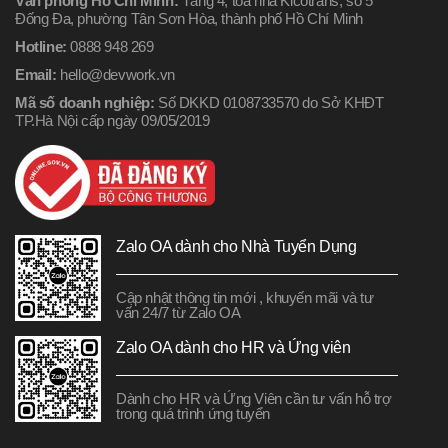
Văn phòng Hồ Chí Minh:
Tầng 4, tòa nhà Kicotrans, số 5
Đống Đa, phường Tân Sơn Hòa, thành phố Hồ Chí Minh
Hotline:
0888 948 269
Email:
hello@devwork.vn
Mã số doanh nghiệp:
Số DKKD 0108733570 do Sở KHĐT
TP.Hà Nội cấp ngày 09/05/2019
Zalo OA dành cho Nhà Tuyển Dụng
Cập nhật thông tin mới , khuyến mãi và tư
vấn 24/7 từ Zalo OA
Zalo OA dành cho HR và Ứng viên
Dành cho HR và Ứng Viên cần tư vấn hỗ trợ
trong quá trình ứng tuyển