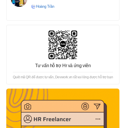
tuyển → Offer → Thủ tục
Hoàng Trần
onboard
Tư vấn hỗ trợ Hr và ứng viên
Quét mã QR để được tư vấn, Devwork.vn rất vui lòng được hỗ trợ bạn