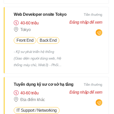
tiết Quản lý tiến độ dự án Phối
hợp và làm việc với team phát
triển Quản lý: Chất lượng
Web Developer onsite Tokyo
Tiền thưởng
(Quality) Tiến độ (Progress)
Đăng nhập để xem
40-60 triệu
Thời hạn (Deadline)
Tokyo
Front End
Back End
- Kỹ sư phát triển hệ thống
(Giao diện người dùng web, Hệ
thống máy chủ, Web3) - Phối
hợp với team, nhận yêu cầu từ
PM - Địa điểm làm việc : trụ sở
Tuyển dụng kỹ sư cơ sở hạ tầng
Tiền thưởng
chính hoặc từng địa điểm dự án
(trong phạm vi 23 quận của
Đăng nhập để xem
40-60 triệu
Tokyo) *Việc chuyển giao dự án
Địa điểm khác
sẽ không bao gồm việc di dời.
IT Support / Networking