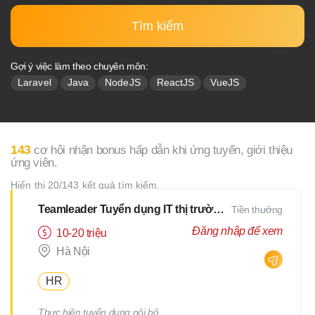
Tìm kiếm
Gợi ý việc làm theo chuyên môn:
Laravel
Java
NodeJS
ReactJS
VueJS
143
cơ hội nhận bonus hấp dẫn khi ứng tuyển, giới thiệu
ứng viên.
Hiển thị 20/143 kết quả tìm kiếm.
Teamleader Tuyển dụng IT thị trường Nhật
Tiền thưởng
Đăng nhập để xem
10-20 triệu
Hà Nội
HR
Thực hiện tuyển dụng nội bộ