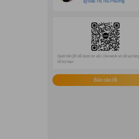
Đào Thị Thu Phương
Quét mã QR để được tư vấn, Devwork.vn rất vui lò
hỗ trợ bạn
Báo cáo lỗi