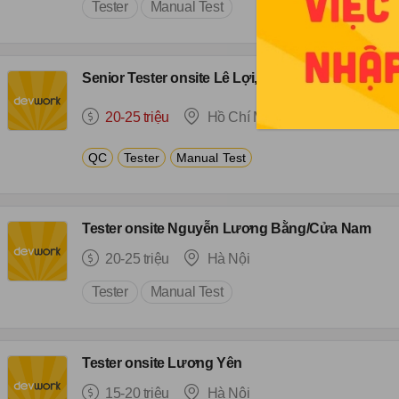
Tester
Manual Test
Senior Tester onsite Lê Lợi, Phường Sài Gòn
20-25 triệu
Hồ Chí Minh
QC
Tester
Manual Test
Tester onsite Nguyễn Lương Bằng/Cửa Nam
20-25 triệu
Hà Nội
Tester
Manual Test
Tester onsite Lương Yên
15-20 triệu
Hà Nội