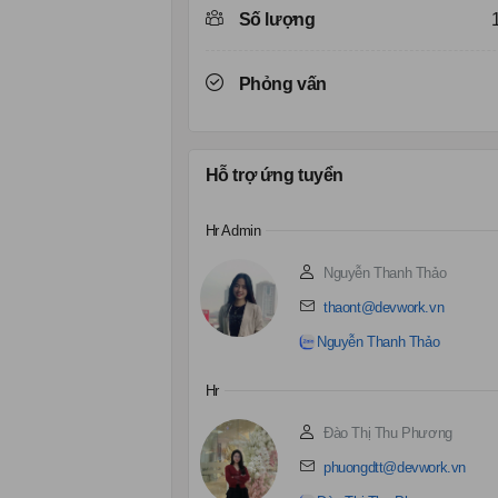
Số lượng
Phỏng vấn
Hỗ trợ ứng tuyển
Hr Admin
Nguyễn Thanh Thảo
thaont@devwork.vn
Nguyễn Thanh Thảo
Hr
Đào Thị Thu Phương
phuongdtt@devwork.vn