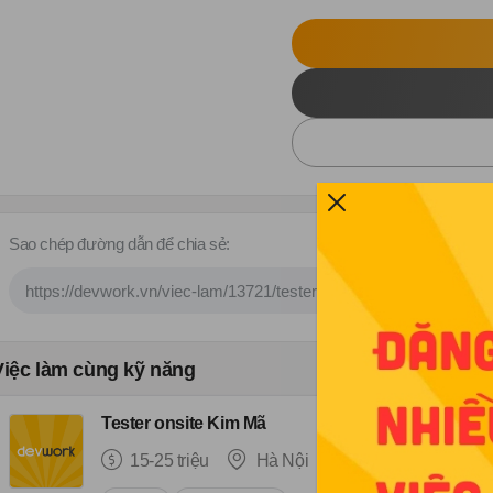
Sao chép đường dẫn để chia sẻ:
Việc làm cùng kỹ năng
Tester onsite Kim Mã
15-25 triệu
Hà Nội