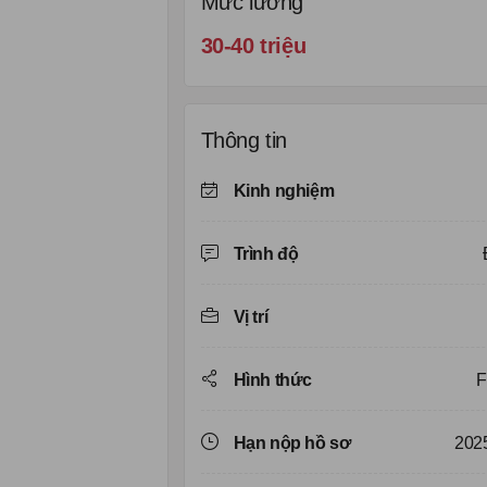
Mức lương
30-40 triệu
Thông tin
Kinh nghiệm
Trình độ
Vị trí
Hình thức
F
Hạn nộp hồ sơ
202