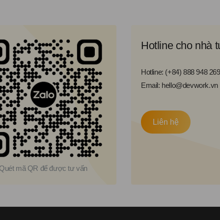
Hotline cho nhà 
Hotline: (+84) 888 948 26
Email: hello@devwork.vn
Liên hệ
Quét mã QR để được tư vấn