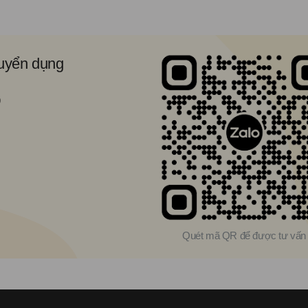
tuyển dụng
9
Quét mã QR để được tư vấn