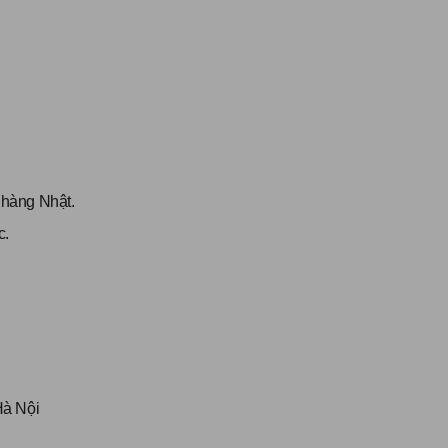
h hàng Nhật.
c.
Hà Nội