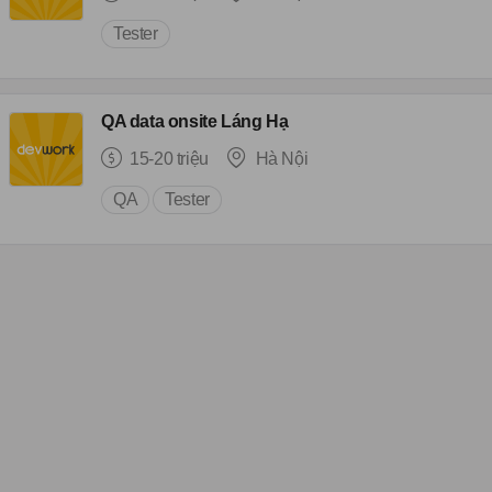
Tester
QA data onsite Láng Hạ
15-20 triệu
Hà Nội
QA
Tester