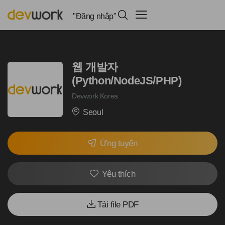
"Đăng nhập"
웹 개발자
(Python/NodeJS/PHP)
Devwork Korea
Seoul
Ứng tuyển
Yêu thích
Tải file PDF