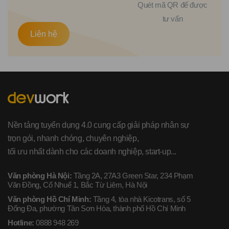
Quét mã QR để được
tư vấn
Liên hệ
Nền tảng tuyển dụng 4.0 cung cấp giải pháp nhân sự
trọn gói, nhanh chóng, chuyên nghiệp,
tối ưu nhất dành cho các doanh nghiệp, start-up...
Văn phòng Hà Nội:
Tầng 2A, 27A3 Green Star, 234 Phạm
Văn Đồng, Cổ Nhuế 1, Bắc Từ Liêm, Hà Nội
Văn phòng Hồ Chí Minh:
Tầng 4, tòa nhà Kicotrans, số 5
Đống Đa, phường Tân Sơn Hòa, thành phố Hồ Chí Minh
Hotline:
0888 948 269