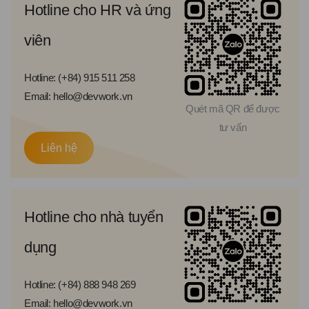
Hotline cho HR và ứng
viên
Hotline: (+84) 915 511 258
Email: hello@devwork.vn
Quét mã QR để được
tư vấn
Liên hệ
Hotline cho nhà tuyển
dụng
Hotline: (+84) 888 948 269
Email: hello@devwork.vn