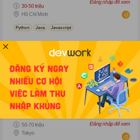
Đăng nhập để xem
30-50 triệu
Hồ Chí Minh
Python
Java
Javascript
AI Product Engineer & DevOps Engineer onsite Phạm Văn Bạch
Tiền thưởng
Đăng nhập để xem
30-35 triệu
Hà Nội
Python
DevOps
AI
...
Kỹ sư phát triển phần mềm tại Tokyo
Tiền thưởng
Đăng nhập để xem
50-70 triệu
Tokyo