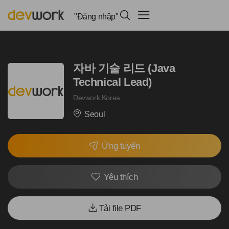
"Đăng nhập"
자바 기술 리드 (Java
Technical Lead)
Devwork Korea
Seoul
Ứng tuyển
Yêu thích
Tải file PDF