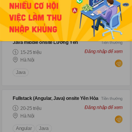
Hà Nội
Java
Spring boot
Java middle onsite Lương Yên
Tiền thưởng
Đăng nhập để xem
15-25 triệu
Hà Nội
Java
Fullstack (Angular, Java) onsite Yên Hòa
Tiền thưởng
Đăng nhập để xem
20-25 triệu
Hà Nội
Angular
Java