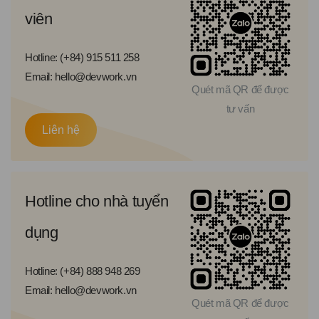
viên
Hotline: (+84) 915 511 258
Email: hello@devwork.vn
Quét mã QR để được
tư vấn
Liên hệ
Hotline cho nhà tuyển
dụng
Hotline: (+84) 888 948 269
Email: hello@devwork.vn
Quét mã QR để được