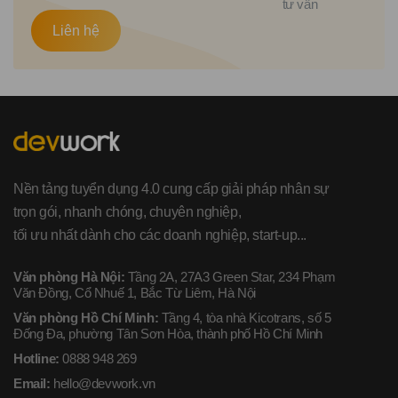
tư vấn
Liên hệ
Nền tảng tuyển dụng 4.0 cung cấp giải pháp nhân sự
trọn gói, nhanh chóng, chuyên nghiệp,
tối ưu nhất dành cho các doanh nghiệp, start-up...
Văn phòng Hà Nội:
Tầng 2A, 27A3 Green Star, 234 Phạm
Văn Đồng, Cổ Nhuế 1, Bắc Từ Liêm, Hà Nội
Văn phòng Hồ Chí Minh:
Tầng 4, tòa nhà Kicotrans, số 5
Đống Đa, phường Tân Sơn Hòa, thành phố Hồ Chí Minh
Hotline:
0888 948 269
Email:
hello@devwork.vn