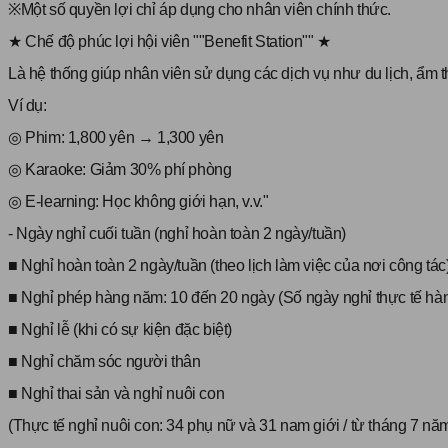
※Một số quyền lợi chỉ áp dụng cho nhân viên chính thức.
★ Chế độ phúc lợi hội viên ""Benefit Station"" ★
Là hệ thống giúp nhân viên sử dụng các dịch vụ như du lịch, ẩm t
Ví dụ:
◎ Phim: 1,800 yên → 1,300 yên
◎ Karaoke: Giảm 30% phí phòng
◎ E-learning: Học không giới hạn, v.v."
- Ngày nghỉ cuối tuần (nghỉ hoàn toàn 2 ngày/tuần)
■ Nghỉ hoàn toàn 2 ngày/tuần (theo lịch làm việc của nơi công tác
■ Nghỉ phép hàng năm: 10 đến 20 ngày (Số ngày nghỉ thực tế hà
■ Nghỉ lễ (khi có sự kiện đặc biệt)
■ Nghỉ chăm sóc người thân
■ Nghỉ thai sản và nghỉ nuôi con
(Thực tế nghỉ nuôi con: 34 phụ nữ và 31 nam giới / từ tháng 7 n