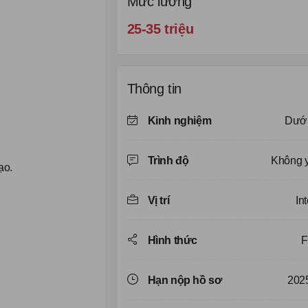
Mức lương
25-35 triệu
Thông tin
Kinh nghiệm
Dưới
Trình độ
Không 
ạo.
Vị trí
In
Hình thức
F
Hạn nộp hồ sơ
202