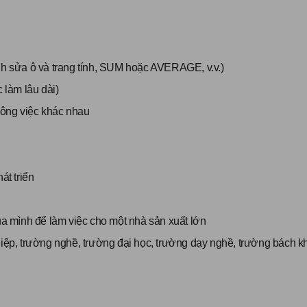
ỉnh sửa ô và trang tính, SUM hoặc AVERAGE, v.v.)
 làm lâu dài)
 công việc khác nhau
t triển
a mình để làm việc cho một nhà sản xuất lớn
hiệp, trường nghề, trường đại học, trường dạy nghề, trường bách kh