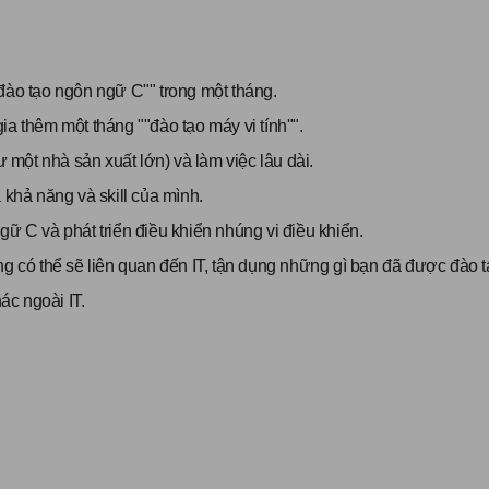
đào tạo ngôn ngữ C"" trong một tháng.
ia thêm một tháng ""đào tạo máy vi tính"".
một nhà sản xuất lớn) và làm việc lâu dài.
 khả năng và skill của mình.
gữ C và phát triển điều khiển nhúng vi điều khiển.
có thể sẽ liên quan đến IT, tận dụng những gì bạn đã được đào t
ác ngoài IT.