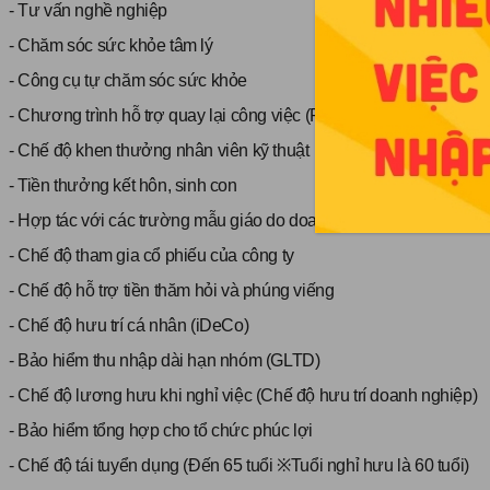
- Tư vấn nghề nghiệp
- Chăm sóc sức khỏe tâm lý
- Công cụ tự chăm sóc sức khỏe
- Chương trình hỗ trợ quay lại công việc (Rework) trực tuyến
- Chế độ khen thưởng nhân viên kỹ thuật
- Tiền thưởng kết hôn, sinh con
- Hợp tác với các trường mẫu giáo do doanh nghiệp tài trợ
- Chế độ tham gia cổ phiếu của công ty
- Chế độ hỗ trợ tiền thăm hỏi và phúng viếng
- Chế độ hưu trí cá nhân (iDeCo)
- Bảo hiểm thu nhập dài hạn nhóm (GLTD)
- Chế độ lương hưu khi nghỉ việc (Chế độ hưu trí doanh nghiệp)
- Bảo hiểm tổng hợp cho tổ chức phúc lợi
- Chế độ tái tuyển dụng (Đến 65 tuổi ※Tuổi nghỉ hưu là 60 tuổi)