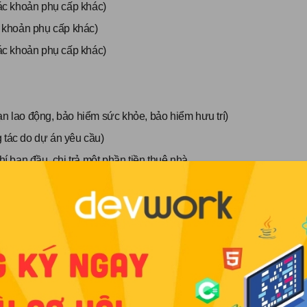
các khoản phụ cấp khác)
ác khoản phụ cấp khác)
các khoản phụ cấp khác)
ạn lao động, bảo hiểm sức khỏe, bảo hiểm hưu trí)
g tác do dự án yêu cầu)
hí ban đầu, chi trả một phần tiền thuê nhà
c
định của công ty