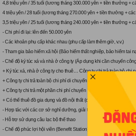
4,8 triệu yên / 35 tuổi (lương tháng 300.000 yên + tiền thưởng + 
4 triệu yên / 28 tuổi (lương tháng 270.000 yên + tiền thưởng + c
3,5 triệu yên / 25 tuổi (lương tháng 240.000 yên + tiền thưởng + 
- Chi phí đi lại: lên đến 50.000 yên
- Các khoản phụ cấp khác nhau (phụ cấp làm thêm giờ, v.v.)
- Tham gia bảo hiểm xã hội (Bảo hiểm thất nghiệp, bảo hiểm tai n
- Chế độ ký túc xá và nhà ở công ty (Áp dụng khi cần chuyển côn
+ Ký túc xá, nhà ở công ty cho thuê… Công ty chi trả toàn bộ chi p
+ Công ty chi trả toàn bộ chi phí di chuyển khi chuyển đến công tá
+ Công ty chi trả một phần chi phí chuyển nhà
+ Có thể thuê đồ gia dụng và đồ nội thất (có tính phí) ※Theo quy 
- Hợp tác với các cơ sở nghỉ dưỡng, giải trí và phục hồi sức khỏe
- Hỗ trợ sử dụng câu lạc bộ thể thao
- Chế độ phúc lợi hội viên (Benefit Station)