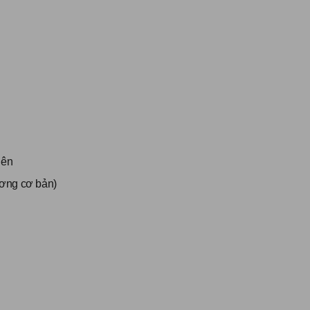
lên
lương cơ bản)