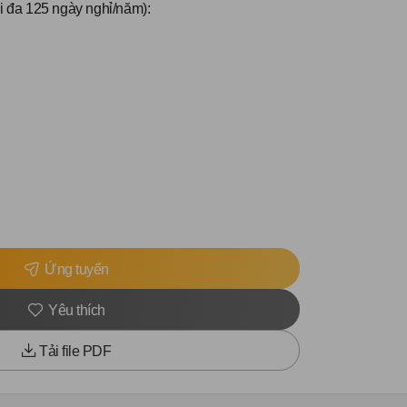
ối đa 125 ngày nghỉ/năm):
Ứng tuyển
Yêu thích
Tải file PDF