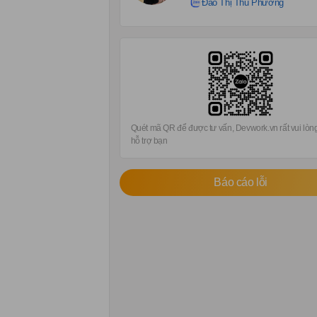
Đào Thị Thu Phương
Quét mã QR để được tư vấn, Devwork.vn rất vui lò
hỗ trợ bạn
Báo cáo lỗi