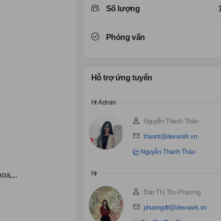
Số lượng
Phỏng vấn
Hỗ trợ ứng tuyển
Hr Admin
Nguyễn Thanh Thảo
thaont@devwork.vn
Nguyễn Thanh Thảo
Hr
oa,...
Đào Thị Thu Phương
phuongdtt@devwork.vn