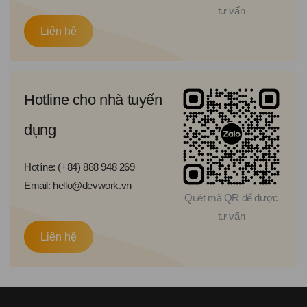
tư vấn
Liên hệ
Hotline cho nhà tuyển
dụng
Hotline: (+84) 888 948 269
Email: hello@devwork.vn
Quét mã QR để được
tư vấn
Liên hệ