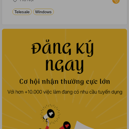
– in online, hành lý, hỗ trợ thay đổi
vé, hoàn vé,… - Quản lý danh mục
Telesale
Windows
khách hàng được phân công. Xử lý
thắc mắc, khiếu nại của khách
hàng.