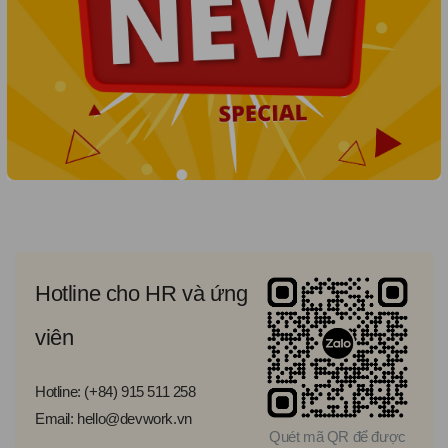
Hotline cho HR và ứng
viên
Hotline: (+84) 915 511 258
Email: hello@devwork.vn
Quét mã QR để được