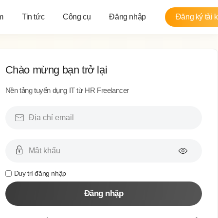
m
Tin tức
Công cụ
Đăng nhập
Đăng ký tài 
Chào mừng bạn trở lại
Nền tảng tuyển dụng IT từ HR Freelancer
Duy trì đăng nhập
Đăng nhập