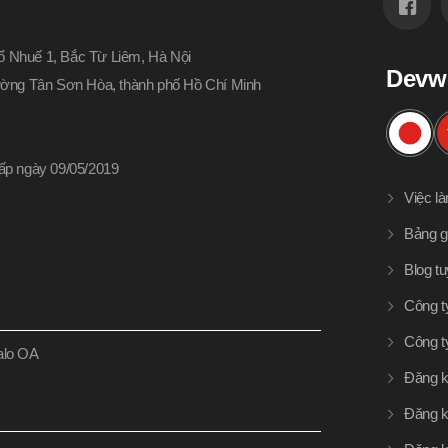
 Nhuế 1, Bắc Từ Liêm, Hà Nội
Devw
hường Tân Sơn Hòa, thành phố Hồ Chí Minh
p ngày 09/05/2019
Việc l
Bảng g
Blog t
Công t
Công t
Zalo OA
Đăng k
Đăng k