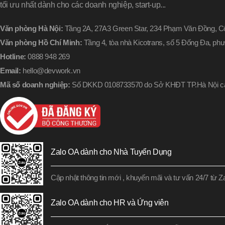
tối ưu nhất dành cho các doanh nghiệp, start-up...
Văn phòng Hà Nội:
Tầng 2A, 27A3 Green Star, 234 Phạm Văn Đồng, Cổ
Văn phòng Hồ Chí Minh:
Tầng 4, tòa nhà Kicotrans, số 5 Đống Đa, p
Hotline:
0888 948 269
Email:
hello@devwork.vn
Mã số doanh nghiệp:
Số DKKD 0108733570 do Sở KHĐT TP.Hà Nội cấ
Zalo OA dành cho Nhà Tuyển Dụng
Cập nhật thông tin mới , khuyến mãi và tư vấn 24/7 từ 
Zalo OA dành cho HR và Ứng viên