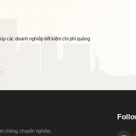
Sẵn
iúp các doanh nghiệp tiết kiệm chi phí quảng
Chúng
tiết 
Follo
nh chóng, chuyên nghiệp,