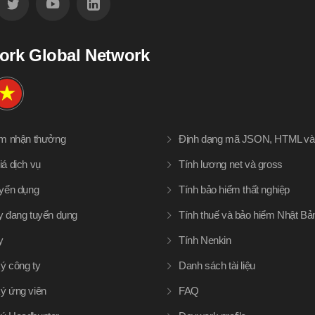
ork Global Network
àm nhận thưởng
Định dạng mã JSON, HTML v
iá dịch vụ
Tính lương net và gross
uyển dụng
Tính bảo hiểm thất nghiệp
y đang tuyển dụng
Tính thuế và bảo hiểm Nhật Bả
y
Tính Nenkin
ý công ty
Danh sách tài liệu
ý ứng viên
FAQ