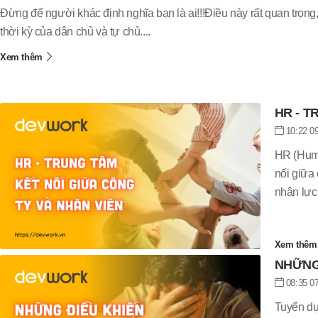
Đừng để người khác định nghĩa bạn là ai!!!Điều này rất quan trọng,
thời kỳ của dân chủ và tự chủ....
Xem thêm
HR - T
10:22 09
HR (Huma
nối giữa 
nhân lực 
hiện tại.
Xem thê
NHỮNG
08:35 07
Tuyển dụ