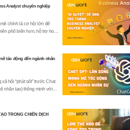
ess Analyst chuyên nghiệp
 mẽ chính là cơ hội lớn để
nên phổ biến hơn, hỗ trợ hoạt
oanh nghiệp, tập đoàn lớn.
 và làm thế nào để trở thành
 viết này Devwork sẽ giúp bạn
mẽ tác động đến ngành nhân
n bản về nghề BA.
xã hội “phát sốt” trước Chat
tuệ nhân tạo) thông minh với
ng. Vậy Chat GPT là gì? Vì
 đối thủ đáng gờm có tác
hân sự? Bài viết dưới đây sẽ
TẠO TRONG CHIẾN DỊCH
 bạn quan tâm.