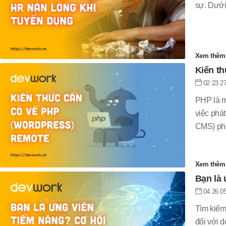
sự. Dưới 
Xem thê
Kiến t
02:23 27
PHP là m
việc phá
CMS) phổ
về kiến 
Xem thê
Bạn là 
04:26 05
Tìm kiếm
đối với 