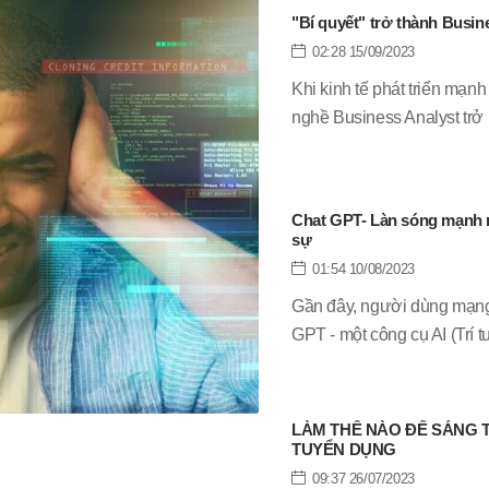
"Bí quyết" trở thành Busin
02:28 15/09/2023
Khi kinh tế phát triển mạnh
nghề Business Analyst trở 
động kinh doanh cho các d
Vậy Business Analyst là gì
BA chuyên nghiệp, qua bài
Chat GPT- Làn sóng mạnh 
trau dồi thêm thông tin că
sự
01:54 10/08/2023
Gần đây, người dùng mạng 
GPT - một công cụ AI (Trí 
tốc độ phản hồi nhanh chó
sao Chat GPT được xem là
động mạnh đối với ngành n
LÀM THẾ NÀO ĐỂ SÁNG 
trả lời những nghi vấn các
TUYỂN DỤNG
09:37 26/07/2023