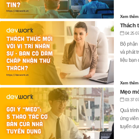
Xem thê
Thách t
04:25 07
Bộ phận 
và phát 
liệu bạn
Xem thê
Mẹo mới
03:37 07
Quá trìn
ứng viên
tuyển dụ