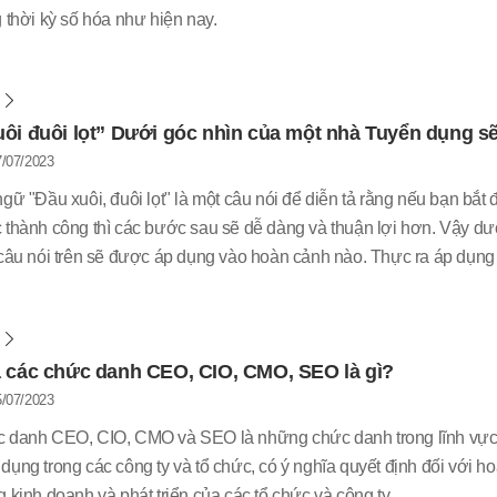
 thời kỳ số hóa như hiện nay.
m
ôi đuôi lọt” Dưới góc nhìn của một nhà Tuyển dụng s
/07/2023
gữ "Đầu xuôi, đuôi lọt" là một câu nói để diễn tả rằng nếu bạn bắt 
 thành công thì các bước sau sẽ dễ dàng và thuận lợi hơn. Vậy dư
 câu nói trên sẽ được áp dụng vào hoàn cảnh nào. Thực ra áp dụn
theo mình thấy phù hợp nhất có lẽ là vào “Buổi phỏng vấn”. Ok, cùn
m
a các chức danh CEO, CIO, CMO, SEO là gì?
/07/2023
 danh CEO, CIO, CMO và SEO là những chức danh trong lĩnh vực 
ụng trong các công ty và tổ chức, có ý nghĩa quyết định đối với hoạ
 kinh doanh và phát triển của các tổ chức và công ty.