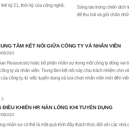
 thế kỷ 21, thời kỳ của công nghệ,
Sáng tạo trong chiến dịch 
để thu hút và giữ chân nhữ
là một số cách bạn có thể 
tuyển dụng của bạn trở nê
RUNG TÂM KẾT NỐI GIỮA CÔNG TY VÀ NHÂN VIÊN
/08/2023
n Resources) hoặc bộ phận nhân sự trong một công ty đóng vai trò 
công ty và nhân viên. Trung tâm kết nối này chịu trách nhiệm cho vi
của công ty, từ việc tuyển dụng và lựa chọn nhân viên mới đến việc 
m
 ĐIỀU KHIẾN HR NẢN LÒNG KHI TUYỂN DỤNG
/08/2023
ng nhân sự có thể là một quá trình đầy thách thức đối với các nhà