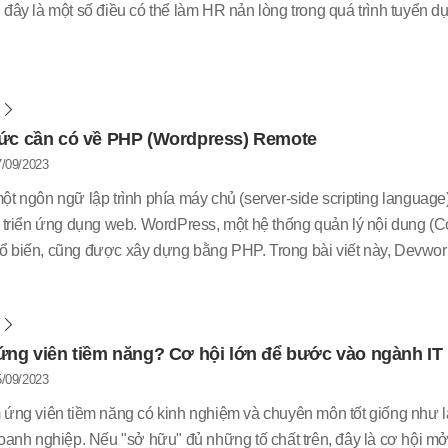
đây là một số điều có thể làm HR nản lòng trong quá trình tuyển d
m
hức cần có về PHP (Wordpress) Remote
/09/2023
ột ngôn ngữ lập trình phía máy chủ (server-side scripting language
t triển ứng dụng web. WordPress, một hệ thống quản lý nội dung 
 biến, cũng được xây dựng bằng PHP. Trong bài viết này, Devwork
thức cần có khi làm việc với PHP (WordPress) từ xa (remote).
m
ứng viên tiềm năng? Cơ hội lớn để bước vào ngành IT
/09/2023
 ứng viên tiềm năng có kinh nghiệm và chuyên môn tốt giống như là
doanh nghiệp. Nếu "sở hữu" đủ những tố chất trên, đây là cơ hội mở