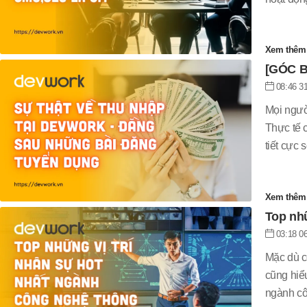
Xem thê
[GÓC B
dụng
08:46 31
Mọi người
Thực tế 
tiết cực 
Xem thê
Top nhữ
03:18 06
Mặc dù c
cũng hiểu
ngành cô