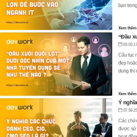
bạn trong
Xem thê
“Đầu xu
03:03 17
Câu tục n
đẹp hoặc
dụng thì
Xem thê
Ý nghĩ
07:59 25
Các chức
được sử d
hoạt động