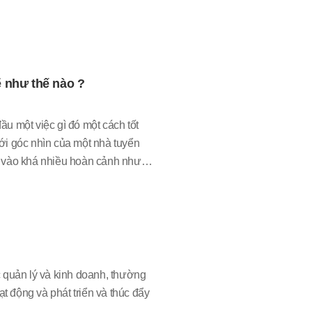
ẽ như thế nào ?
đầu một việc gì đó một cách tốt
ới góc nhìn của một nhà tuyển
g vào khá nhiều hoàn cảnh nhưng
g mình đi tìm hiểu luôn nhé.
quản lý và kinh doanh, thường
t động và phát triển và thúc đẩy