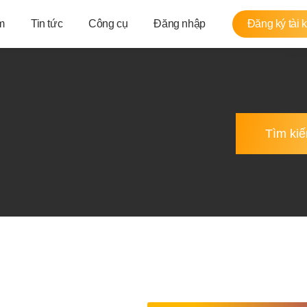
m
Tin tức
Công cụ
Đăng nhập
Đăng ký tài 
Tìm ki